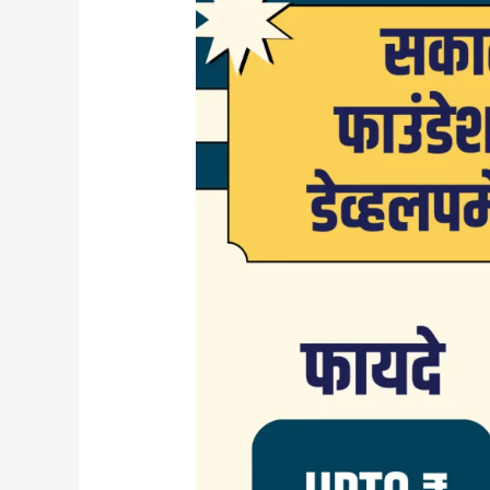
फाउंडेशन
करिअर
डेव्हलपमेंट
शिष्यवृत्ती