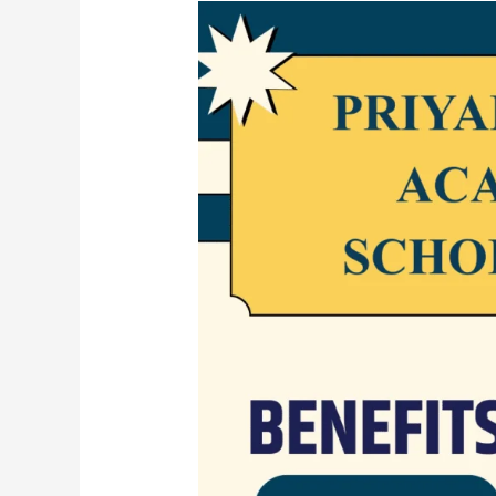
🎓
Priyadarshni
Academy
Scholarship
2025–
26
–
Apply
Now!