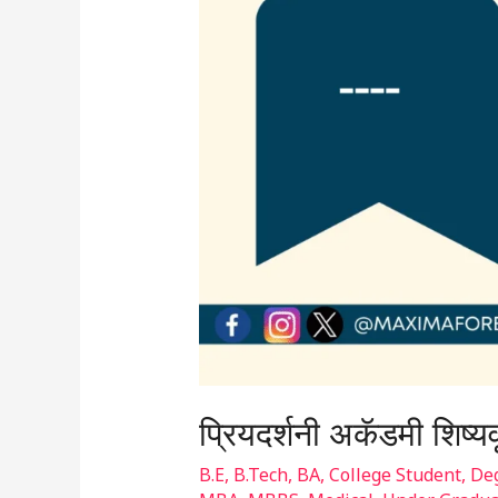
प्रियदर्शनी अकॅडमी शिष्य
B.E
,
B.Tech
,
BA
,
College Student
,
Deg