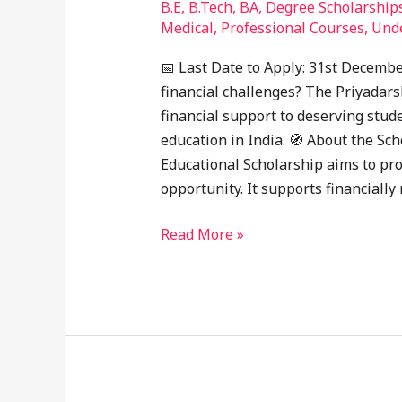
B.E
,
B.Tech
,
BA
,
Degree Scholarship
Medical
,
Professional Courses
,
Und
📅 Last Date to Apply: 31st Decembe
financial challenges? The Priyadar
financial support to deserving stu
education in India. 🧭 About the S
Educational Scholarship aims to pr
opportunity. It supports financially
Read More »