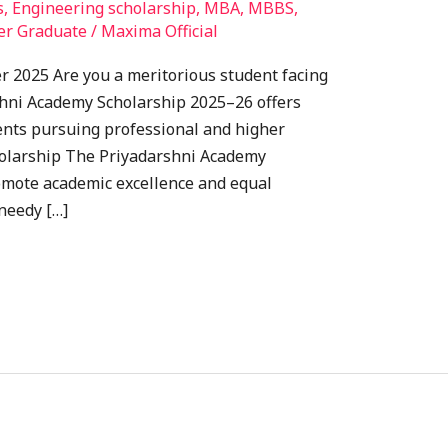
s
,
Engineering scholarship
,
MBA
,
MBBS
,
er Graduate
/
Maxima Official
r 2025 Are you a meritorious student facing
shni Academy Scholarship 2025–26 offers
dents pursuing professional and higher
cholarship The Priyadarshni Academy
omote academic excellence and equal
 needy […]