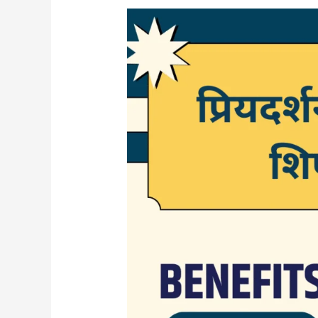
प्रियदर्शनी
अकॅडमी
शिष्यवृत्ती
२०२६