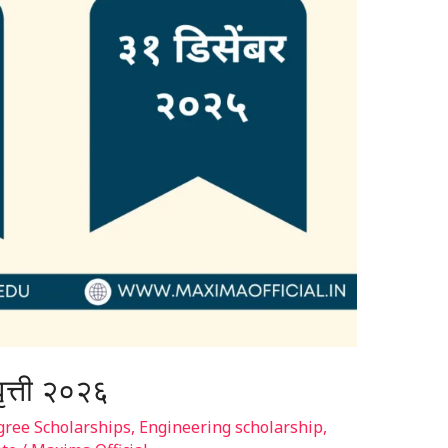
वृत्ती २०२६
ree Scholarships
,
Engineering scholarship
,