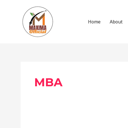
Skip
to
content
Home
About
Post
pagination
MBA