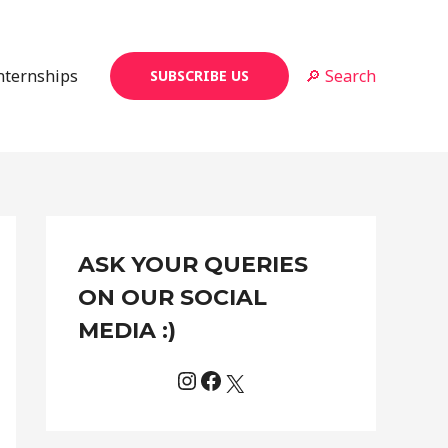
Internships
🔎 Search
SUBSCRIBE US
Instagram
Facebook
X
C
ASK YOUR QUERIES
a
t
ON OUR SOCIAL
e
MEDIA :)
g
o
r