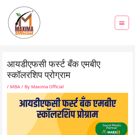
Skip
MAI
to
MEN
content
Post
navigation
आयडीएफसी फर्स्ट बँक एमबीए
स्कॉलरशिप प्रोग्राम
/
MBA
/ By
Maxima Official