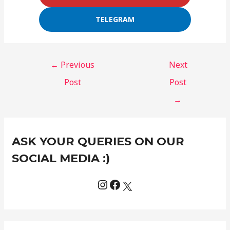
TELEGRAM
←
Previous
Next
Post
Post
→
Instagram
Facebook
X
C
ASK YOUR QUERIES ON OUR
a
t
SOCIAL MEDIA :)
e
g
o
r