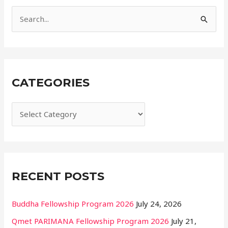
i
e
S
s
e
a
r
CATEGORIES
c
h
f
o
r
:
RECENT POSTS
Buddha Fellowship Program 2026
July 24, 2026
Qmet PARIMANA Fellowship Program 2026
July 21,