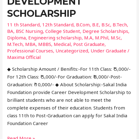
DEVELOPMENT
SCHOLARSHIP
11 th Standard
,
12th Standard
,
B.Com
,
B.E
,
B.Sc
,
B.Tech
,
BA
,
BSC Nursing
,
College Student
,
Degree Scholarships
,
Diploma
,
Engineering scholarship
,
M.A
,
M.Phil
,
M.Sc
,
M.Tech
,
MBA
,
MBBS
,
Medical
,
Post Graduate
,
Professional Courses
,
Uncategorized
,
Under Graduate
/
Maxima Official
◆ Scholarship Amount / Benifits:-For 11th Class: ₹ 5,000/-
For 12th Class: ₹ 5,000/-For Graduation: ₹ 8,000/-Post-
Graduation: ₹ 10,000/- ◆ About Scholarship:-Sakal India
Foundation provide Career Development Scholarship to
brilliant students who are not able to meet the
complete expenses of their education. Students from
class 11th to Post-Graduation can apply for Sakal India
Foundation Career
Read More »