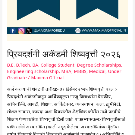
प्रियदर्शनी अकॅडमी शिष्यवृत्ती २०२६
B.E
,
B.Tech
,
BA
,
College Student
,
Degree Scholarships
,
Engineering scholarship
,
MBA
,
MBBS
,
Medical
,
Under
Graduate
/
Maxima Official
अर्ज करण्याची शेवटची तारीख:- ३१ डिसेंबर २०२५ शिष्यवृत्ती बद्दल :-
प्रियदर्शनी अकॅडमीकडून आर्थिकदृष्ट्या गरजू विद्यार्थ्यांना वैद्यकीय,
अभियांत्रिकी, आयटी, शिक्षण, आर्किटेक्चर, व्यवस्थापन, कला, ह्युमॅनिटी,
सोशल सायन्स, कायदा अशा विषयांतील शैक्षणिक कोर्सेस मध्ये पदवीचे
शिक्षण घेण्याकरिता शिष्यवृत्ती दिली जाते. पात्र अभ्यासक्रम:-शिष्यवृत्तीसाठी
पात्र असलेले अभ्यासक्रम (खाली नमूद केलेल्या अभ्यासक्रमांच्या दुसऱ्या
वर्षात शिकणारे विद्यार्थी शिष्यवृत्ती अर्जासाठी पात्र आहेत)1) अभियांत्रिकी2)