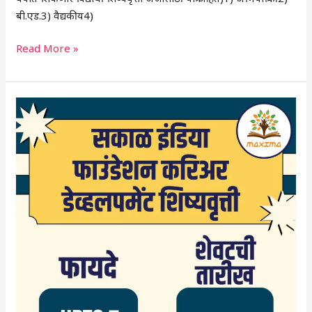
बी.एड.3) वैद्यकीय4)
Read More »
सकाळ
इंडिया
फाउंडेशन
करिअर
डेव्हलपमेंट
शिष्यवृत्ती