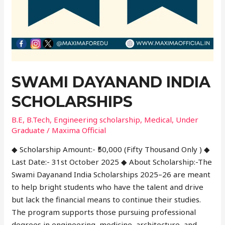
SWAMI DAYANAND INDIA
SCHOLARSHIPS
B.E
,
B.Tech
,
Engineering scholarship
,
Medical
,
Under
Graduate
/
Maxima Official
◆ Scholarship Amount:- ₹50,000 (Fifty Thousand Only ) ◆
Last Date:- 31st October 2025 ◆ About Scholarship:-The
Swami Dayanand India Scholarships 2025–26 are meant
to help bright students who have the talent and drive
but lack the financial means to continue their studies.
The program supports those pursuing professional
degrees in engineering, medicine, architecture, and