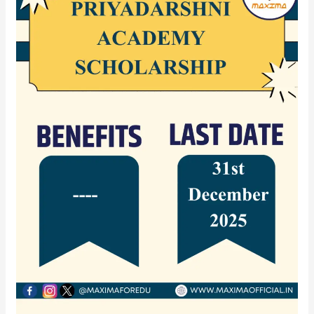
Academy
Scholarship
2025–
26
–
Apply
Now!