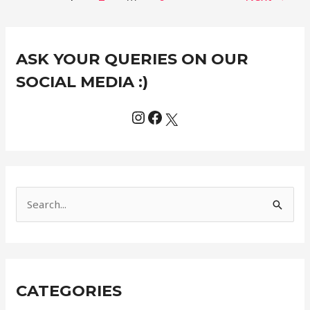
Instagram
Facebook
X
C
ASK YOUR QUERIES ON OUR
a
t
SOCIAL MEDIA :)
e
g
o
r
i
e
S
s
e
a
r
CATEGORIES
c