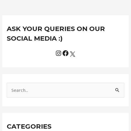
Instagram
Facebook
X
C
ASK YOUR QUERIES ON OUR
a
t
SOCIAL MEDIA :)
e
g
o
r
i
e
S
s
e
a
r
CATEGORIES
c