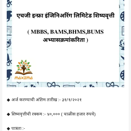
◆ अर्ज करण्याची अंतिम तारीख :- ३१/१/२०२१
◆ शिष्यवृत्तीची रक्कम :- ४०,००० ( चाळीस हजार रुपये)
◆ पात्रता :-