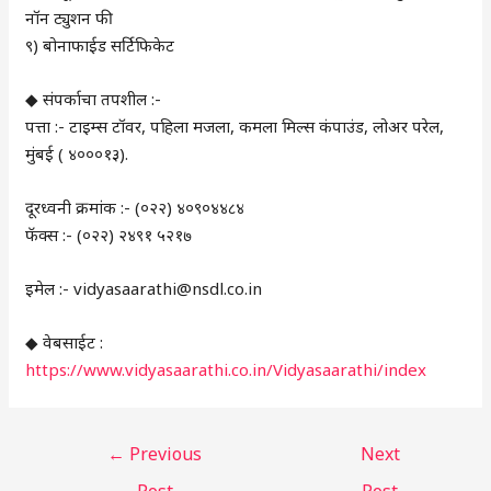
नॉन ट्युशन फी
९) बोनाफाईड सर्टिफिकेट
◆ संपर्काचा तपशील :-
पत्ता :- टाइम्स टॉवर, पहिला मजला, कमला मिल्स कंपाउंड, लोअर परेल,
मुंबई ( ४०००१३).
दूरध्वनी क्रमांक :- (०२२) ४०९०४४८४
फॅक्स :- (०२२) २४९१ ५२१७
इमेल :- vidyasaarathi@nsdl.co.in
◆ वेबसाईट :
https://www.vidyasaarathi.co.in/Vidyasaarathi/index
←
Previous
Next
Post
Post