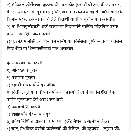
१) मेडिकल कोर्सेसच्या कुठल्याही उपशाखेत (एम.बी.बी.एस, बी.ए.एम.एस,
बी.एच.एम.एस, बी.यू.एम.एस) शिक्षण घेत असलेले व दहावी आणि बारावीत
किमान ५०% टक्के प्राप्त केलेले विद्यार्थी या शिष्यवृत्तीस पात्र असतील.
२) या शिष्यवृत्तीसाठी अर्ज करणाऱ्या विद्यार्थ्याचे वार्षिक कौटुंबिक उत्पन्न
पाच लाखांपेक्षा जास्त नसावे.
३) ए.एन.एम नर्सिंग, जी.एन.एम नर्सिंग या कोर्सेसला पूर्णवेळ प्रवेश घेतलेले
विद्यार्थीही या शिष्यवृत्तीसाठी पात्र असतील.
◆ आवश्यक कागदपत्रे :-
१) ओळखपत्र पुरावा
२) पत्त्याचा पुरावा
३) दहावी व बारावीचे गुणपत्रक
४) द्वितीय, तृतीय व चौथ्या वर्षाच्या विद्यार्थ्यांनी त्यांचे मागील शैक्षणिक
वर्षाचे गुणपत्रक देणे आवश्यक आहे.
५) उत्पन्नाचे प्रमाणपत्र
६) विद्यार्थ्यांचे बँकेचे पासबुक
७) प्रवेश निश्चित झाल्याचे प्रमाणपत्र (ॲडमिशन कन्फर्मेशन लेटर)
८) चालू शैक्षणिक वर्षाची कॉलेजची फी रिसिप्ट, फी स्ट्रक्चर – ट्युशन फी/