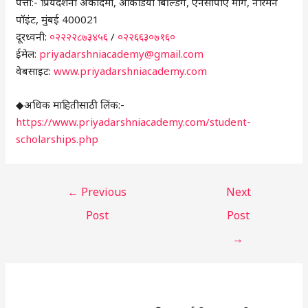
पत्ता:- प्रियदर्शनी अकादमी, आर्केडिया बिल्डिंग, एनसीपीए मार्ग, नरिमन
पॉइंट, मुंबई 400021
दूरध्वनी:
०२२२२८७३४५६
/
०२२६६३०७१६०
ईमेल:
priyadarshniacademy@gmail.com
वेबसाइट:
www.priyadarshniacademy.com
◆अधिक माहितीसाठी लिंक:-
https://www.priyadarshniacademy.com/student-
scholarships.php
←
Previous
Next
Post
Post
→