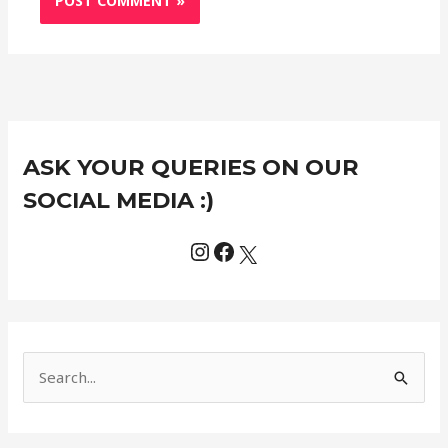
Instagram
Facebook
X
C
ASK YOUR QUERIES ON OUR
a
t
SOCIAL MEDIA :)
e
g
o
r
i
e
S
s
e
a