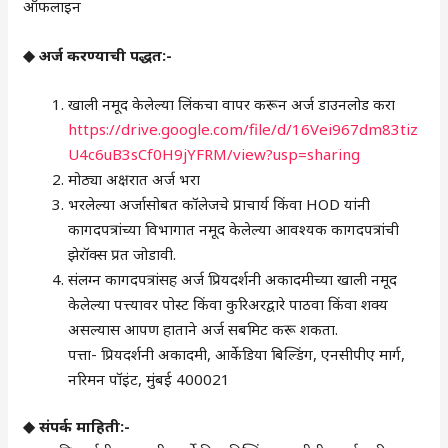
ऑफलाइन
◆ अर्ज करण्याची पद्धत:-
खाली नमूद केलेल्या लिंकचा वापर करून अर्ज डाउनलोड करा
https://drive.google.com/file/d/16Vei967dm83tiz
U4c6uB3sCf0H9jYFRM/view?usp=sharing
मोठ्या अक्षरात अर्ज भरा
भरलेल्या अर्जासोबत कॉलेजचे प्राचार्य किंवा HOD यांनी
कागदपत्रांच्या विभागात नमूद केलेल्या आवश्यक कागदपत्रांची
झेरॉक्स प्रत जोडावी.
संलग्न कागदपत्रांसह अर्ज प्रियदर्शनी अकादमीच्या खाली नमूद
केलेल्या पत्त्यावर पोस्ट किंवा कुरिअरद्वारे पाठवा किंवा शक्य
असल्यास आपण हाताने अर्ज सबमिट करू शकता.
पत्ता- प्रियदर्शनी अकादमी, आर्केडिया बिल्डिंग, एनसीपीए मार्ग,
नरिमन पॉइंट, मुंबई 400021
◆ संपर्क माहिती:-