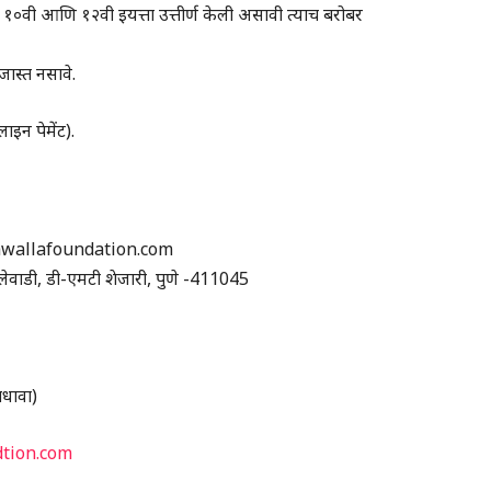
ून १०वी आणि १२वी इयत्ता उत्तीर्ण केली असावी त्याच बरोबर
 जास्त नसावे.
ाइन पेमेंट).
awallafoundation.com
बालेवाडी, डी-एमटी शेजारी, पुणे -411045
ाधावा)
tion.com