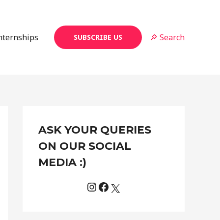
Internships
🔎 Search
SUBSCRIBE US
Instagram
Facebook
X
C
ASK YOUR QUERIES
a
t
ON OUR SOCIAL
e
MEDIA :)
g
o
r