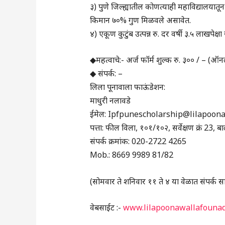
३) पुणे जिल्ह्यातील कोणत्याही महाविद्यालयात
किमान ७०% गुण मिळवले असावेत.
४) एकूण कुटुंब उत्पन्न रु. दर वर्षी ३.५ लाखपेक्षा
◆महत्वाचे:- अर्ज फॉर्म शुल्क रु. ३०० / – (ऑनल
◆ संपर्क: –
लिला पूनावाला फाऊंडेशन:
माधुरी नलावडे
ईमेल: Ipfpunescholarship@lilapoon
पत्ता: फील विला, १०१/१०२, सर्वेक्षण क्रं 23, 
संपर्क क्रमांक: 020-2722 4265
Mob.: 8669 9989 81/82
(सोमवार ते शनिवार ११ ते ४ या वेळात संपर्क स
वेबसाईट :-
www.lilapoonawallafounad