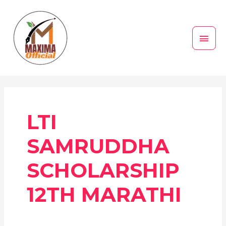
Skip
MAI
to
MEN
content
LTI
SAMRUDDHA
SCHOLARSHIP
12TH MARATHI