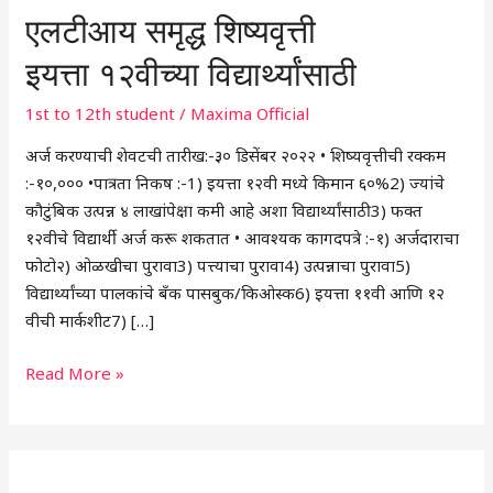
एलटीआय समृद्ध शिष्यवृत्ती
इयत्ता १२वीच्या विद्यार्थ्यांसाठी
1st to 12th student
/
Maxima Official
अर्ज करण्याची शेवटची तारीख:-३० डिसेंबर २०२२ • शिष्यवृत्तीची रक्कम
:-१०,००० •पात्रता निकष :-1) इयत्ता १२वी मध्ये किमान ६०%2) ज्यांचे
कौटुंबिक उत्पन्न ४ लाखांपेक्षा कमी आहे अशा विद्यार्थ्यांसाठी3) फक्त
१२वीचे विद्यार्थी अर्ज करू शकतात • आवश्यक कागदपत्रे :-१) अर्जदाराचा
फोटो२) ओळखीचा पुरावा3) पत्त्याचा पुरावा4) उत्पन्नाचा पुरावा5)
विद्यार्थ्यांच्या पालकांचे बँक पासबुक/किओस्क6) इयत्ता ११वी आणि १२
वीची मार्कशीट7) […]
Read More »
Instagram
Facebook
X
C