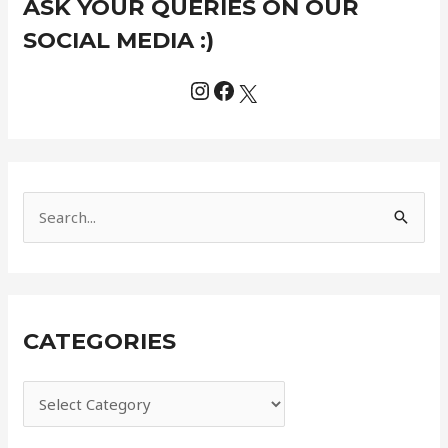
ASK YOUR QUERIES ON OUR
a
t
SOCIAL MEDIA :)
e
g
o
r
i
e
S
s
e
a
r
CATEGORIES
c
h
f
o