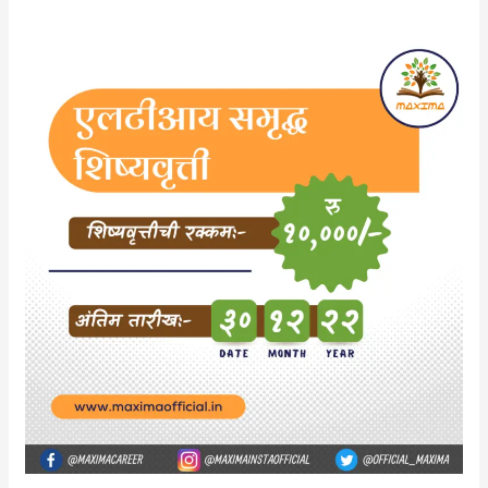
एलटीआय
समृद्ध
शिष्यवृत्ती
इयत्ता
१२वीच्या
विद्यार्थ्यांसाठी