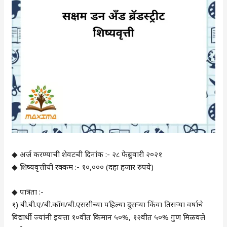
◆ अर्ज करण्याची शेवटची दिनांक :- २८ फेब्रुवारी २०२१
◆ शिष्यवृत्तीची रक्कम :- १०,००० (दहा हजार रुपये)
◆ पात्रता :-
१) बी.बी.ए/बी.कॉम/बी.एससीच्या पहिल्या दुसऱ्या किंवा तिसऱ्या वर्षाचे
विद्यार्थी ज्यांनी इयत्ता १०वीत किमान ५०%, १२वीत ५०% गुण मिळवले