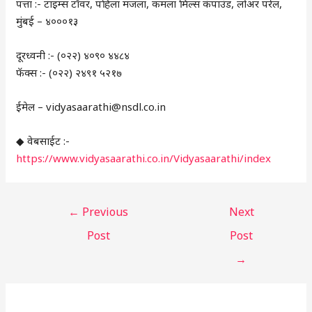
पत्ता :- टाइम्स टॉवर, पहिला मजला, कमला मिल्स कंपाउंड, लोअर परेल,
मुंबई – ४०००१३
दूरध्वनी :- (०२२) ४०९० ४४८४
फॅक्स :- (०२२) २४९१ ५२१७
ईमेल – vidyasaarathi@nsdl.co.in
◆ वेबसाईट :-
https://www.vidyasaarathi.co.in/Vidyasaarathi/index
←
Previous
Next
Post
Post
→