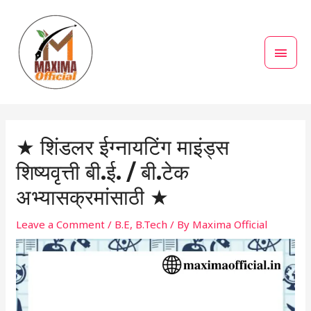
Skip
MAI
to
MEN
content
Post
navigation
★ शिंडलर ईग्नायटिंग माइंड्स
शिष्यवृत्ती बी.ई. / बी.टेक
अभ्यासक्रमांसाठी ★
Leave a Comment
/
B.E
,
B.Tech
/ By
Maxima Official