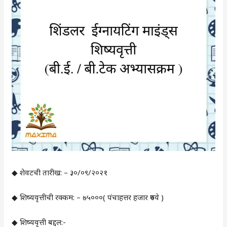
◆ शेवटची तारीख: – ३०/०९/२०२१
◆ शिष्यवृत्तीची रक्कम: – ७५०००( पंचाहत्तर हजार रुपये )
◆ शिष्यवृत्ती बद्दल:-