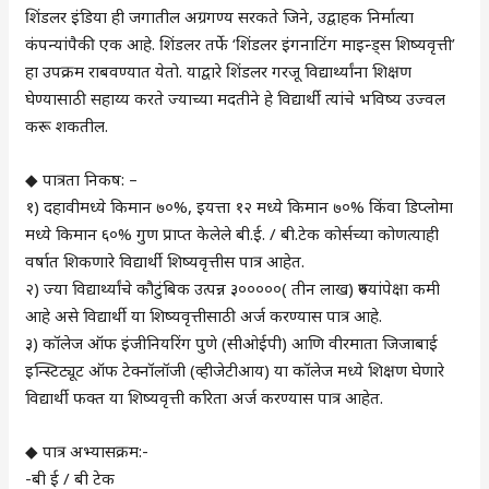
शिंडलर इंडिया ही जगातील अग्रगण्य सरकते जिने, उद्वाहक निर्मात्या
कंपन्यांपैकी एक आहे. शिंडलर तर्फे ‘शिंडलर इंगनाटिंग माइन्ड्स शिष्यवृत्ती’
हा उपक्रम राबवण्यात येतो. याद्वारे शिंडलर गरजू विद्यार्थ्यांना शिक्षण
घेण्यासाठी सहाय्य करते ज्याच्या मदतीने हे विद्यार्थी त्यांचे भविष्य उज्वल
करू शकतील.
◆ पात्रता निकष: –
१) दहावीमध्ये किमान ७०%, इयत्ता १२ मध्ये किमान ७०% किंवा डिप्लोमा
मध्ये किमान ६०% गुण प्राप्त केलेले बी.ई. / बी.टेक कोर्सच्या कोणत्याही
वर्षात शिकणारे विद्यार्थी शिष्यवृत्तीस पात्र आहेत.
२) ज्या विद्यार्थ्यांचे कौटुंबिक उत्पन्न ३०००००( तीन लाख) रुपयांपेक्षा कमी
आहे असे विद्यार्थी या शिष्यवृत्तीसाठी अर्ज करण्यास पात्र आहे.
३) कॉलेज ऑफ इंजीनियरिंग पुणे (सीओईपी) आणि वीरमाता जिजाबाई
इन्स्टिट्यूट ऑफ टेक्नॉलॉजी (व्हीजेटीआय) या कॉलेज मध्ये शिक्षण घेणारे
विद्यार्थी फक्त या शिष्यवृत्ती करिता अर्ज करण्यास पात्र आहेत.
◆ पात्र अभ्यासक्रम:-
-बी ई / बी टेक