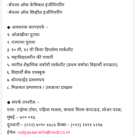
-बॅचलर ऑफ केमिकल इंजीनियरिंग
-बॅचलर ऑफ सिव्हील इंजीनियरिंग
◆ आवश्यक कागदपत्रे: –
१. ओळखीचा पुरावा
२. पत्त्याचा पुरावा
३. १० वी, १२ वी किंवा डिप्लोमा मार्कशीट
४. महाविद्यालयीन फी पावती
५. मागील शैक्षणिक वर्षाची मार्कशीट (प्रथम वर्षाचा विद्यार्थी वगळता)
६. विद्यार्थी बँक पासबुक
७. बोनफाईड प्रमाणपत्र
८. मिळकत प्रमाणपत्र / उत्पन्नाचा दाखला
◆ संपर्क तपशील: –
पत्ता- टाईम्स टॉवर, पहिला मजला, कमला मिल्स कंपाऊंड, लोअर परळ,
मुंबई – ४०० ०१३.
दूरध्वनी – (०२२) ४०९० ४४८४ फॅक्स – (०२२) २४९१ ५२१७
ईमेल-
vidyasaarathi@nsdl.co.in