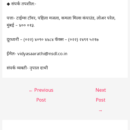
◆ संपर्क तपशील:-
पत्ता- टाईम्स टॉवर, पहिला मजला, कमला मिल्स कंपाउंड, लोअर परेल,
मुंबई – ४०० ०१३.
दूरध्वनी – (०२२) ४०९० ४४८४ फॅक्स – (०२२) २४९१ ५२१७
ईमेल- vidyasaarathi@nsdl.co.in
संपर्क व्यक्ती- नृपाल दाभी
←
Previous
Next
Post
Post
→
Instagram
Facebook
X
C