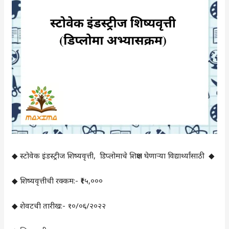
◆ स्टोवेक इंडस्ट्रीज शिष्यवृत्ती, डिप्लोमाचे शिक्षण घेणाऱ्या विद्यार्थ्यांसाठी ◆
◆ शिष्यवृत्तीची रक्कम:- ₹१५,०००
◆ शेवटची तारीख:- १०/०६/२०२२