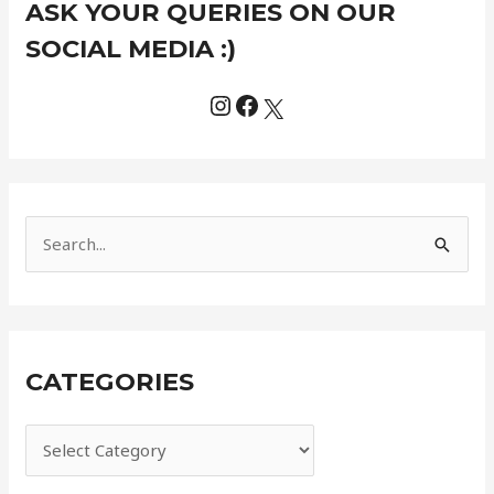
ASK YOUR QUERIES ON OUR
a
t
SOCIAL MEDIA :)
e
g
o
r
i
e
S
s
e
a
r
CATEGORIES
c
h
f
o