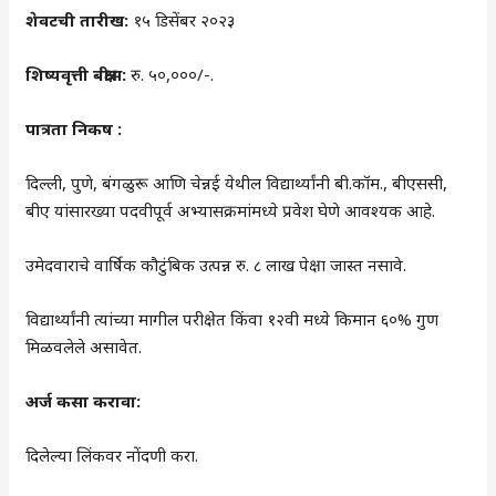
शेवटची तारीख:
१५ डिसेंबर २०२३
शिष्यवृत्ती बक्षीस:
रु. ५०,०००/-.
पात्रता निकष :
दिल्ली, पुणे, बंगळुरू आणि चेन्नई येथील विद्यार्थ्यांनी बी.कॉम., बीएससी,
बीए यांसारख्या पदवीपूर्व अभ्यासक्रमांमध्ये प्रवेश घेणे आवश्यक आहे.
उमेदवाराचे वार्षिक कौटुंबिक उत्पन्न रु. ८ लाख पेक्षा जास्त नसावे.
विद्यार्थ्यांनी त्यांच्या मागील परीक्षेत किंवा १२वी मध्ये किमान ६०% गुण
मिळवलेले असावेत.
अर्ज कसा करावा:
दिलेल्या लिंकवर नोंदणी करा.