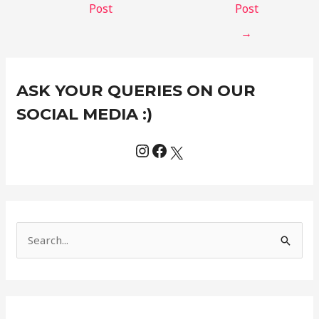
Post
Post
→
Instagram
Facebook
X
C
ASK YOUR QUERIES ON OUR
a
t
SOCIAL MEDIA :)
e
g
o
r
i
e
S
s
e
a
r