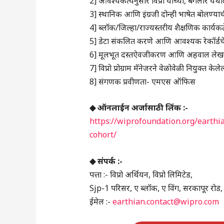
2] आवश्यकत्येनुसार विप्रो यांच्या, बंगलोर ये
3] स्थानिक आणि इंग्रजी दोन्ही भाषेत बोलण्या
4] ब्लॉक/जिल्हा/राज्यस्तरीय शैक्षणिक कार्यकर
5] डेटा संकलित करणे आणि आवश्यक रेकॉर्ड
6] मूलभूत दस्तऐवजीकरण आणि अहवाल लेखना
7] विप्रो प्रोग्राम मॅनेजरने वेळोवेळी नियुक्त
8] संगणक प्रवीणता- एमएस ऑफिस
◆ ऑनलाईन अर्जासाठी लिंक :-
https://wiprofoundation.org/earthi
cohort/
◆ संपर्क :-
पत्ता :- विप्रो अर्थियन, विप्रो लिमिटेड,
Sjp-1 परिसर, ए ब्लॉक, ए विंग, सरकापूर रोड,
ईमेल :-
earthian.contact@wipro.com