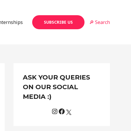
Internships
🔎 Search
SUBSCRIBE US
Instagram
Facebook
X
C
ASK YOUR QUERIES
a
t
ON OUR SOCIAL
e
MEDIA :)
g
o
r