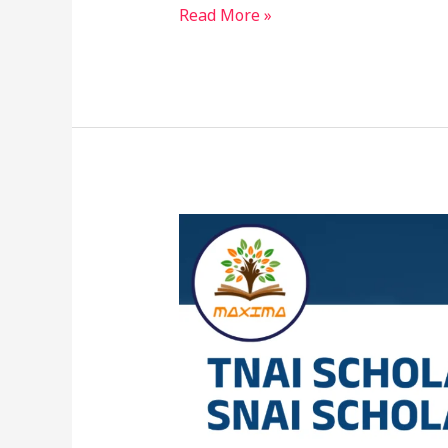
Read More »
TNAI
Scholarship
&
SNAI
Scholarship