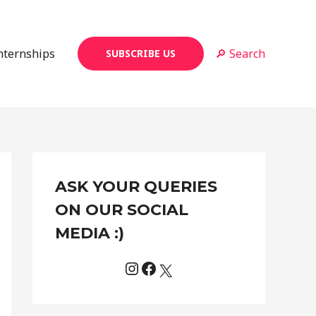
Internships
🔎 Search
SUBSCRIBE US
Instagram
Facebook
X
C
ASK YOUR QUERIES
a
t
ON OUR SOCIAL
e
MEDIA :)
g
o
r