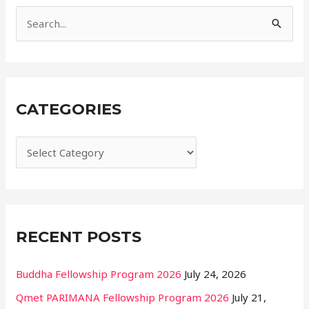
i
e
S
s
e
a
r
CATEGORIES
c
h
f
o
r
:
RECENT POSTS
Buddha Fellowship Program 2026
July 24, 2026
Qmet PARIMANA Fellowship Program 2026
July 21,