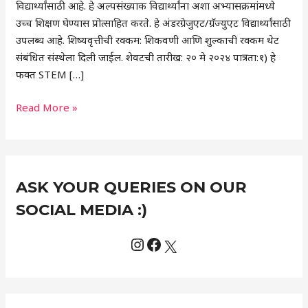
विद्यार्थ्यांसाठी आहे. हे अल्पसंख्याक विद्यार्थ्यांना अशा अभ्यासक्रमांमध्ये
उच्च शिक्षण घेण्यास प्रोत्साहित करते. हे अंडरग्रेजुएट/ग्रॅज्युएट विद्यार्थ्यांसाठी
उपलब्ध आहे. शिष्यवृत्तीची रक्कम: शिकवणी आणि शुल्काची रक्कम थेट
संबंधित संस्थेला दिली जाईल. शेवटची तारीख: २० मे २०२४ पात्रता:१) हे
फक्त STEM […]
Read More »
Instagram
Facebook
X
C
ASK YOUR QUERIES ON OUR
a
t
SOCIAL MEDIA :)
e
g
o
r