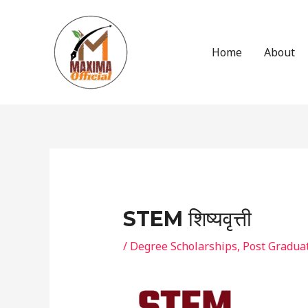
Skip
to
content
Home
About
Post
navigation
STEM शिष्यवृत्ती
/
Degree Scholarships
,
Post Gradua