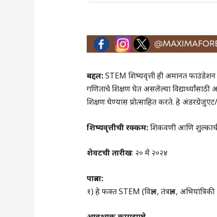
बद्दल:
STEM शिष्यवृत्ती ही अमानत फाउंडेशन ट्रस्टच
गणिताचे शिक्षण घेत असलेल्या विद्यार्थ्यांसाठी आ
शिक्षण घेण्यास प्रोत्साहित करते. हे अंडरग्रेजुएट/ग
शिष्यवृत्तीची रक्कम:
शिकवणी आणि शुल्काची र
शेवटची तारीख
: २० मे २०२४
पात्रता:
१) हे फक्त STEM (विज्ञान, तंत्रज्ञान, अभियांत
आवश्यक कागदपत्रे: