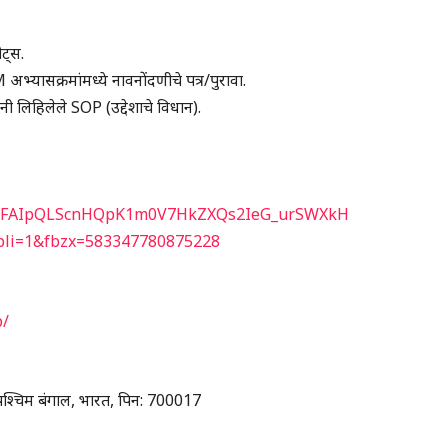
ट्स.
अभ्यासक्रमांमध्ये नावनोंदणीचे पत्र/पुरावा.
र्थ्यांनी लिहिलेले SOP (उद्देशाचे विधान).
d/e/1FAIpQLScnHQpK1m0V7HkZXQs2IeG_urSWXkH
li=1&fbzx=583347780875228
p/
ता, पश्चिम बंगाल, भारत, पिन: 700017