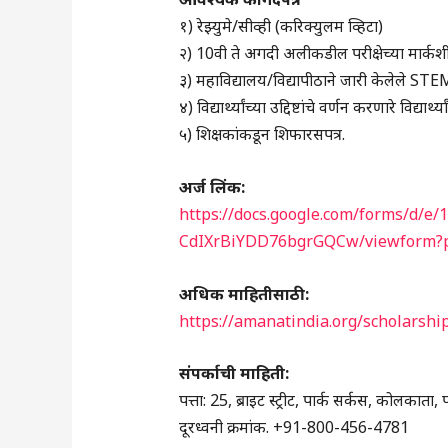
१) रेझ्युमे/सीव्ही (करिक्युलम व्हिटा)
२) 10वी ते अगदी अलीकडील परीक्षेच्या मार्कशी
३) महाविद्यालय/विद्यापीठाने जारी केलेले STEM 
४) विद्यार्थ्यांच्या उद्दिष्टांचे वर्णन करणारे विद्या
५) शिक्षकांकडून शिफारसपत्र.
अर्ज लिंक:
https://docs.google.com/forms/
CdIXrBiYDD76bgrGQCw/viewform?p
अधिक माहितीसाठी:
https://amanatindia.org/scholarshi
संपर्काची माहिती:
पत्ता: 25, ब्राइट स्ट्रीट, पार्क सर्कस, कोलका
दूरध्वनी क्रमांक. +91-800-456-4781