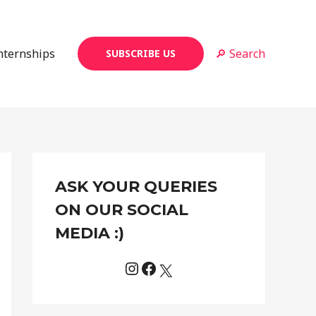
Internships
🔎 Search
SUBSCRIBE US
Instagram
Facebook
X
C
ASK YOUR QUERIES
a
t
ON OUR SOCIAL
e
MEDIA :)
g
o
r