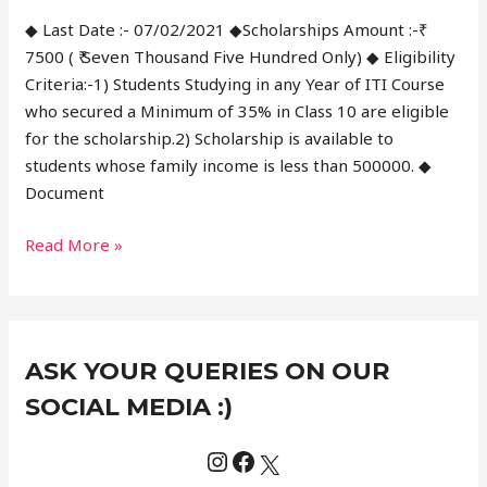
◆ Last Date :- 07/02/2021 ◆Scholarships Amount :-₹
7500 ( ₹ Seven Thousand Five Hundred Only) ◆ Eligibility
Criteria:-1) Students Studying in any Year of ITI Course
who secured a Minimum of 35% in Class 10 are eligible
for the scholarship.2) Scholarship is available to
students whose family income is less than 500000. ◆
Document
Read More »
Instagram
Facebook
X
C
ASK YOUR QUERIES ON OUR
a
t
SOCIAL MEDIA :)
e
g