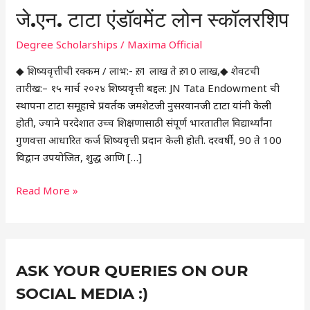
जे.एन. टाटा एंडॉवमेंट लोन स्कॉलरशिप
Degree Scholarships
/
Maxima Official
◆ शिष्यवृत्तीची रक्कम / लाभ:- रु. 1 लाख ते रु. 10 लाख,◆ शेवटची
तारीख:– १५ मार्च २०२४ शिष्यवृत्ती बद्दल: JN Tata Endowment ची
स्थापना टाटा समूहाचे प्रवर्तक जमशेटजी नुसरवानजी टाटा यांनी केली
होती, ज्याने परदेशात उच्च शिक्षणासाठी संपूर्ण भारतातील विद्यार्थ्यांना
गुणवत्ता आधारित कर्ज शिष्यवृत्ती प्रदान केली होती. दरवर्षी, 90 ते 100
विद्वान उपयोजित, शुद्ध आणि […]
Read More »
Instagram
Facebook
X
C
ASK YOUR QUERIES ON OUR
a
t
SOCIAL MEDIA :)