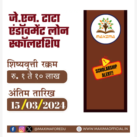
जे.एन.
टाटा
एंडॉवमेंट
लोन
स्कॉलरशिप