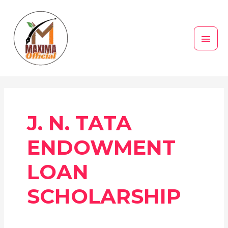
Skip
MAI
to
MEN
content
J. N. TATA
ENDOWMENT
LOAN
SCHOLARSHIP