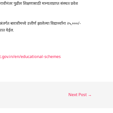
बारावीनंतर पुढील शिक्षणासाठी मान्यताप्राप्त संस्थत प्रवेश
र्गत बारावीमध्ये उत्तीर्ण झालेल्या विद्यार्थ्यांना २५,०००/-
यात येईल.
.gov.in/en/educational-schemes
Next Post
→